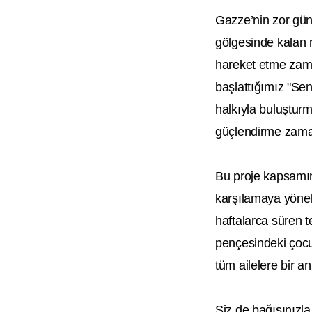
Gazze’nin zor gün
gölgesinde kalan m
hareket etme zama
başlattığımız "S
halkıyla buluşturm
güçlendirme zama
Bu proje kapsamınd
karşılamaya yönelik
haftalarca süren te
pençesindeki çocu
tüm ailelere bir a
Siz de bağışınızla 