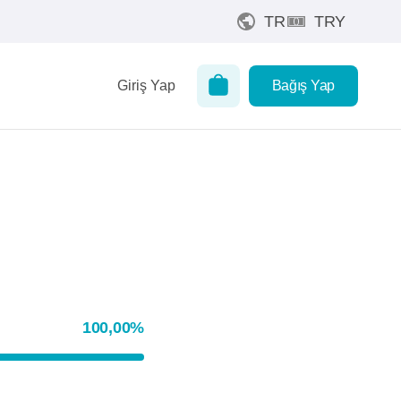
TR
TRY
Giriş Yap
Bağış Yap
100,00
%