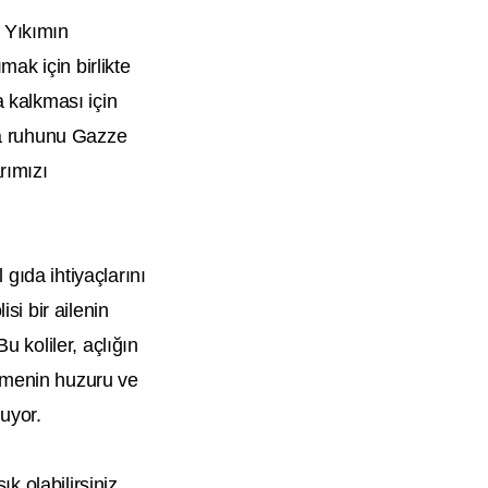
. Yıkımın
ak için birlikte
 kalkması için
ma ruhunu Gazze
rımızı
gıda ihtiyaçlarını
si bir ailenin
u koliler, açlığın
ilmenin huzuru ve
uyor.
k olabilirsiniz.