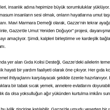
leri, insanlık adına hepimize büyük sorumluluklar yüklüyor
asum insanların sesi olmak, onların hayatlarına umut taşım
nı. Mavi Marmara Derneği olarak, Gazze’nin tekrar ayağa
eninle, Gazze'de Umut Yeniden Doğuyor" projesi, dayanış
ayı amaçlıyor. Şimdi, kalpleri birleştirme ve kardeşlik bağla
nı.
a yer alan Gıda Kolisi Desteği, Gazze’deki ailelerin temel 
 hayati bir yardım faaliyeti olarak öne çıkıyor. Her gıda koli
mel ihtiyaçlarını karşılayacak şekilde özenle hazırlanıyor. B
klara bir tabak sıcak yemek, annelere evlatlarını doyurab
nlık da olsa yoksulluğun ağır yükünden kurtulma imkânı sun
bu iyilik zincirine katılabilir, Gazze’de umudu yeşerten bir ışı