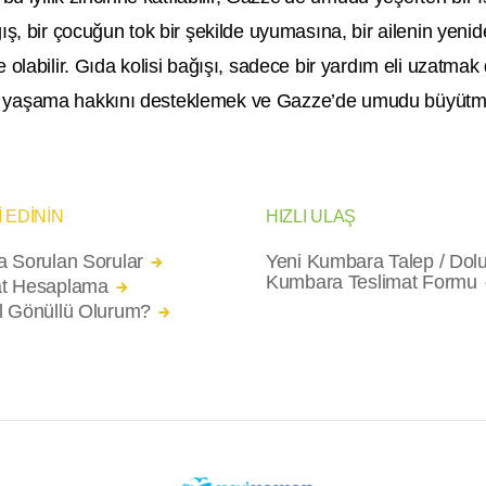
ış, bir çocuğun tok bir şekilde uyumasına, bir ailenin yeni
 olabilir. Gıda kolisi bağışı, sadece bir yardım eli uzatmak 
yaşama hakkını desteklemek ve Gazze’de umudu büyütme
İ EDİNİN
HIZLI ULAŞ
a Sorulan Sorular
Yeni Kumbara Talep / Dol
Kumbara Teslimat Formu
t Hesaplama
l Gönüllü Olurum?