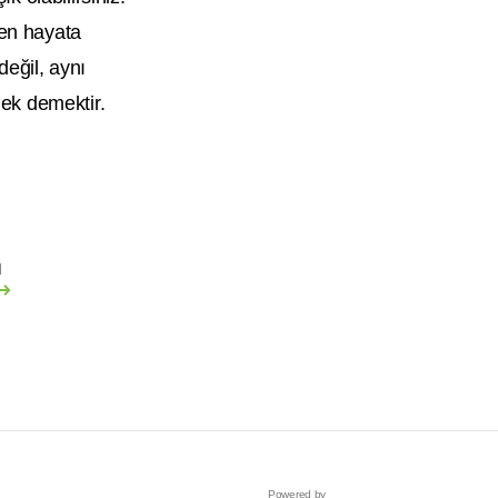
den hayata
değil, aynı
k demektir.
u
Powered by