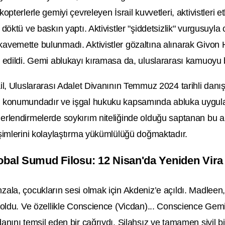
ikopterlerle gemiyi çevreleyen İsrail kuvvetleri, aktivistleri 
ı döktü ve baskın yaptı. Aktivistler "şiddetsizlik" vurgusuyla c
avemette bulunmadı. Aktivistler gözaltına alınarak Givon 
ı edildi. Gemi ablukayı kıramasa da, uluslararası kamuoyu 
ail, Uluslararası Adalet Divanının Temmuz 2024 tarihli da
 konumundadır ve işgal hukuku kapsamında abluka uygula
erlendirmelerde soykırım niteliğinde olduğu saptanan bu ab
işimlerini kolaylaştırma yükümlülüğü doğmaktadır.
obal Sumud Filosu: 12 Nisan'da Yeniden Vira 
zala, çocukların sesi olmak için Akdeniz’e açıldı. Madlee
i oldu. Ve özellikle Conscience (Vicdan)... Conscience Gemisi
danını temsil eden bir çağrıydı. Silahsız ve tamamen sivil bi