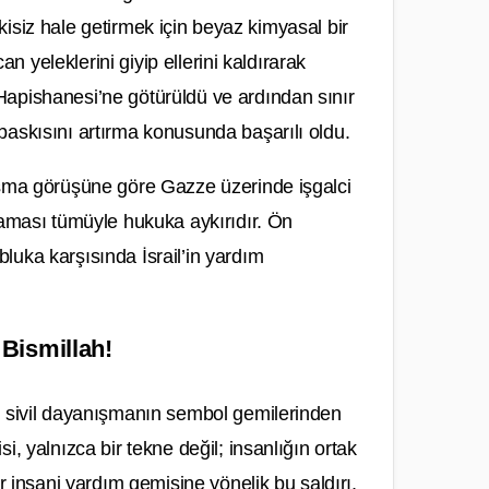
etkisiz hale getirmek için beyaz kimyasal bir
an yeleklerini giyip ellerini kaldırarak
Hapishanesi’ne götürüldü ve ardından sınır
baskısını artırma konusunda başarılı oldu.
nışma görüşüne göre Gazze üzerinde işgalci
ması tümüyle hukuka aykırıdır. Ön
luka karşısında İsrail’in yardım
Bismillah!
n, sivil dayanışmanın sembol gemilerinden
, yalnızca bir tekne değil; insanlığın ortak
r insani yardım gemisine yönelik bu saldırı,