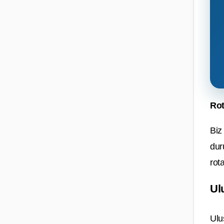
Rot
Biz
dur
rot
Ul
Ulu