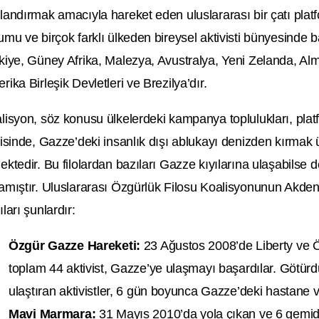
landırmak amacıyla hareket eden uluslararası bir çatı pla
umu ve birçok farklı ülkeden bireysel aktivisti bünyesinde 
kiye, Güney Afrika, Malezya, Avustralya, Yeni Zelanda, Al
rika Birleşik Devletleri ve Brezilya’dır.
lisyon, söz konusu ülkelerdeki kampanya toplulukları, platfor
risinde, Gazze’deki insanlık dışı ablukayı denizden kırmak ü
ektedir. Bu filolardan bazıları Gazze kıyılarına ulaşabilse de
amıştır. Uluslararası Özgürlük Filosu Koalisyonunun Akdeni
ıları şunlardır:
Özgür Gazze Hareketi:
23 Ağustos 2008’de Liberty ve Ö
toplam 44 aktivist, Gazze’ye ulaşmayı başardılar. Götürd
ulaştıran aktivistler, 6 gün boyunca Gazze’deki hastane ve 
Mavi Marmara:
31 Mayıs 2010’da yola çıkan ve 6 gemid