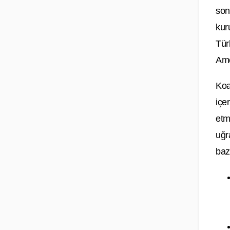
son
kur
Tür
Ame
Koa
içe
etm
uğr
baz