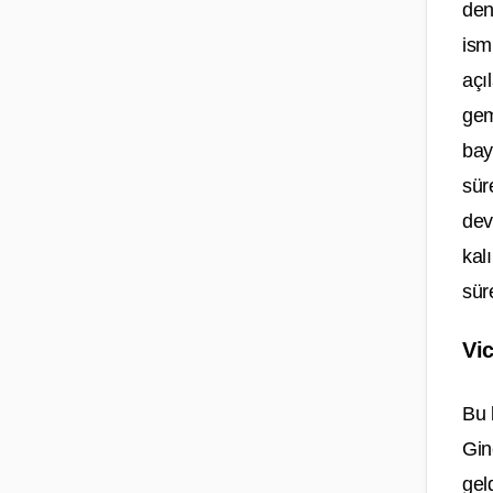
den
ism
açı
gem
bay
sür
dev
kal
sür
Vi
Bu 
Gin
gel