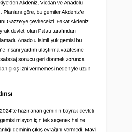
ürkiye’den Akdeniz, Vicdan ve Anadolu
ı. Planlara göre, bu gemiler Akdeniz’e
sını Gazze’ye çevirecekti. Fakat Akdeniz
yrak devleti olan Palau tarafından
ılamadı. Anadolu isimli yük gemisi bu
ün’e insani yardım ulaştırma vazifesine
ı sabotaj sonucu geri dönmek zorunda
ndan çıkış izni vermemesi nedeniyle uzun
ırısı
2024’te hazırlanan geminin bayrak devleti
gemisi misyon için tek seçenek haline
lığı geminin çıkış evrağını vermedi. Mavi