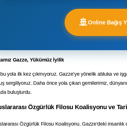
🚢
Online Bağış 
amız Gazze, Yükümüz İyilik
 bu yola ilk kez çıkmıyoruz. Gazze’ye yönelik abluka ve işgal
uş sergiliyoruz. Daha önce yola çıkan gemilerimiz, dünyanın
ada buluşturdu.
uslararası Özgürlük Filosu Koalisyonu ve Tar
slararası Özgürlük Filosu Koalisyonu, Gazze’deki insanlık dış