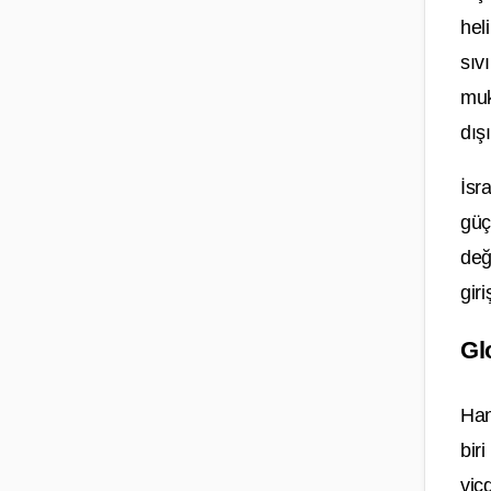
hel
sıv
muk
dış
İsr
güç
değ
gir
Gl
Han
bir
vic