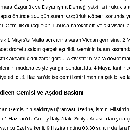
mara Özgürlük ve Dayanışma Derneği yetkilileri hukuk ara
apısı önünde 150 gün süren "Özgürlük Nöbeti" sonunda yet
di. Gemi ilk durağı olan Tunus’a hareket etti ve aktivistleri 
ak 1 Mayıs’ta Malta açıklarına varan Vicdan gemisine, 2 Ma
 adet dronelu saldırı gerçekleştirildi. Geminin burun kısmınd
ktrik aksamı ciddi zarar gördü. Aktivistlerin Malta devlet 
plerinin müdahalesiyle yangın söndürüldü. 4 Mayıs tarihinde
liye edildi. 1 Haziran’da ise gemi İzmir limanına çekildi ve ta
dleen Gemisi ve Aşdod Baskını
dan Gemisi’nin saldırıya uğraması üzerine, ismini Filistin’
i 1 Haziran’da Güney İtalya’daki Sicilya Adası’ndan yola ç
ıyan bu özel yelkenli, 9 Haziran günü 03:30 sularında İsrail’