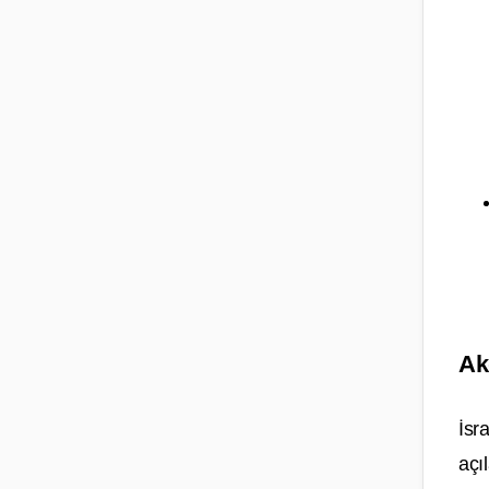
Ak
İsr
açı