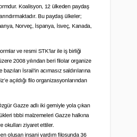
tformdur. Koalisyon, 12 ülkeden paydaş
barındırmaktadır. Bu paydaş ülkeler;
manya, Norveç, İspanya, İsveç, Kanada,
mlar ve resmi STK’lar ile iş birliği
zere 2008 yılından beri filolar organize
 bazıları İsrail’in acımasız saldırılarına
z’e açıldığı filo organizasyonlarından
zgür Gazze adlı iki gemiyle yola çıkan
ükleri tıbbi malzemeleri Gazze halkına
okulları ziyaret ettiler.
en oluşan insani yardım filosunda 36