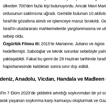
ülkeden 700'den fazla kişi bulunuyordu. Ancak Mavi Marm
ordusunun saldırısına uğradı. Gemide bulunan 10 aktivist
İsrail’de gözaltına alındı ve işkenceye maruz bırakıldı. G
İsrail’in uluslararası mahkemelerde yargılanmasına ve ul
sebep oldu.
Özgürlük Filosu III:
2015’te Marianne, Juliano ve Agios 
hedeflemişti. Sabotajlar ve teknik sorunlar sebebiyle ya
yaklaşabildi. Fakat bu gemi de 29 Haziran tarihinde İsrail
hapishanesinde kaldıktan sonra sınır dışı edildi.
deniz, Anadolu, Vicdan, Handala ve Madleen 
ail’in 7 Ekim 2023’de şiddetini artırdığı soykırımdan bir yıl
larak yaşanan soykırıma karşı kamuoyu oluşturmak ve Gazz