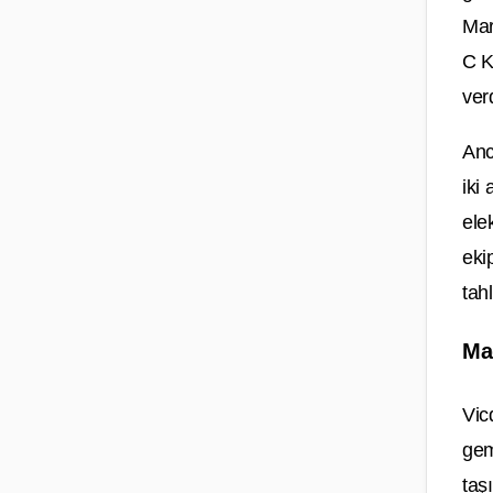
Mar
C K
ver
Anc
iki
ele
eki
tah
Ma
Vic
gem
taş