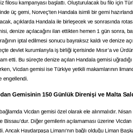
iz filosu kampanyası başlattı. Oluşturulacak bu filo için T
inde üç gemi, Norveç’ten Handala isimli bir gemi hazırland
lacak, açıklarda Handala ile birleşecek ve sonrasında rota
isi, denize açılacağını ilan ettikten hemen 1 gün sonra, ba
rağının iptal edilmesi sonucu bayraksız kaldı ve denize aç
eçte devlet kurumlarıyla iş birliği içerisinde Mısır’a ve Ürd
am etti. Bu süreçte denize açılan Handala gemisi uğradığ
ırken, Vicdan gemisi ise Türkiye yetkili makamlarının lima
e engellendi.
cdan Gemisinin 150 Günlük Direnişi ve Malta Sald
bağlamda Vicdan gemisi özel olarak ele alınmalıdır. Nisan 
e Bissau’dur. Diğer gemilerin açılamaması üzerine Vicdan 
di. Ancak Haydarpaşa Limanı’nın bağlı olduğu Liman Başkan