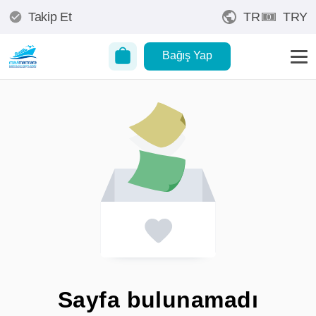
Takip Et
TR
TRY
Bağış Yap
Sayfa bulunamadı