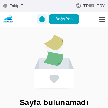
Takip Et
TR
TRY
Bağış Yap
Sayfa bulunamadı