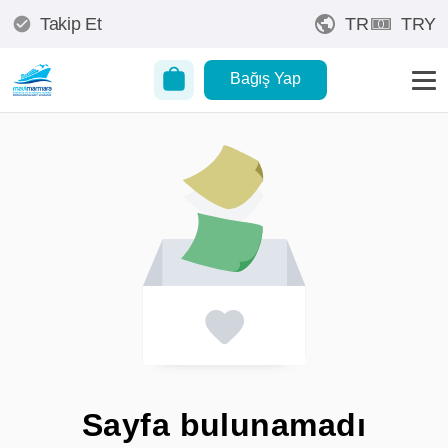
Takip Et
TR
TRY
Bağış Yap
Sayfa bulunamadı